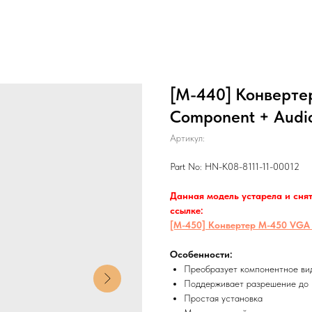
[M-440] Конверте
Component + Audio
Артикул:
Part No: HN-K08-8111-11-00012
Данная модель устарела и снят
ссылке:
[M-450] Конвертер M-450 VGA +
Особенности:
Преобразует компонентное вид
Поддерживает разрешение до
Простая установка