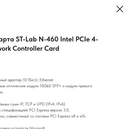
арта ST-Lab N-460 Intel PCIe 4-
ork Controller Card
ый адаптер 10 Гбит/с Ethernet
ые оптические модули 10GbE SFP+ и модули прямого
м.
ьных сумм IP, TCP и UPD (IPv4, IPv6)
о спецификацией PCI Express версии 3.0.
ss, совместимый со слотами PCI Express x8 и x16.
етчера устройств Microsoft