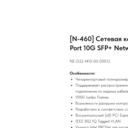
[N-460] Сетевая к
Port 10G SFP+ Netw
NE-D22-1410-00-00012
Особенности:
Четырехпортовый полноразмерн
Поддерживает распространенн
подключения по медным кабеля
9000 Jumbo Frames
Возможности разгрузки контрол
Разработано в соответствии с
Восьмиполосный (x8) PCI Expre
IEEE 802.1Q Tagged VLAN
Утилита Intel PROSet для дисп