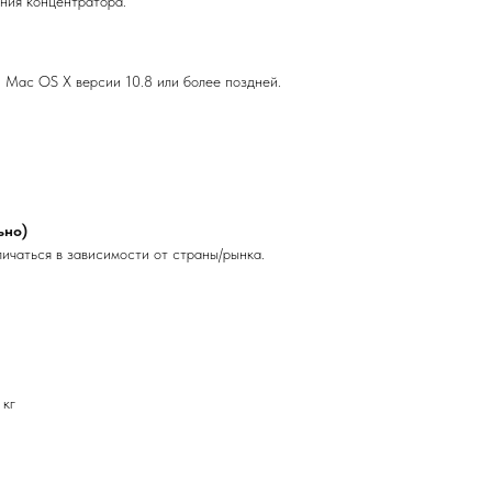
ния концентратора.
); Mac OS X версии 10.8 или более поздней.
ьно)
ичаться в зависимости от страны/рынка.
 кг