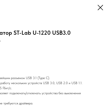
атор ST-Lab U-1220 USB3.0
b
вейшим разъемом USB 3.1 (Type C).
аботу нескольких устройств USB 3.0, USB 2.0 и USB 1.1.
 Гбит/с.
воляет подключать/отключать устройства без выключения
не требуются драйвера.