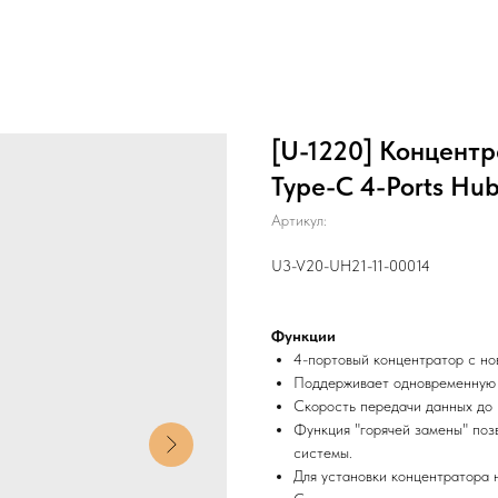
[U-1220] Концентр
Type-C 4-Ports Hu
Артикул:
U3-V20-UH21-11-00014
Функции
4-портовый концентратор с но
Поддерживает одновременную р
Скорость передачи данных до 5
Функция "горячей замены" поз
системы.
Для установки концентратора 