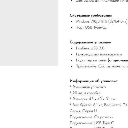
Светодиод для индикации пита
Системные требования
Windows 7/8/8.1/10 (32/64 бит
Порт USB Type-C.
Содержимое упаковки
1 кабель USB 3.0
1 руководство пользователя
1 адаптер питания
(опционал
Примечание: Состав может отл
Информация об упаковке:
* Розничная упаковка
* 20 шт. в коробке
* Размеры: 43 x 40 x 31 см
* Вес брутто: 8,1 кг; Вес нетто: 7,4
Серия: Серия U
Подключение: От розетки
Подключение: USB Type C