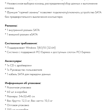
* Независимая выборка команд, распределение/сбор данных и выполнение
команд.
* Функция "горячей замены" позволяет подключать/отключать устройства SATA
без предварительного выключения компьютера.
Разъемы:
* 1 внутренний разъем SATA
* 1 внешний разъем eSATA
Системные требования:
* Поддерживает Windows 7/8.1/10 (32.64)
* Система с поддержкой PCI Express и доступным слотом PCI Express
Аксессуары:
* 1x CD с драйверами
* 1x Руководство пользователя
* 1 кабель SATA для передачи данных
Информация об упаковке:
* Розничная упаковка
* 60 шт. в коробке
* Размеры: 54х52х40 см
* Вес брутто: 12,5 кг; Вес нетто: 10,5 кг
* Оптовая упаковка
* 100 шт. в коробке