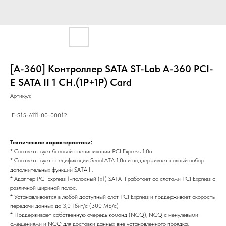
[A-360] Контроллер SATA ST-Lab A-360 PCI-
E SATA II 1 CH.(1P+1P) Card
Артикул:
IE-S15-A111-00-00012
Технические характеристики:
* Соответствует базовой спецификации PCI Express 1.0a
* Соответствует спецификации Serial ATA 1.0a и поддерживает полный набор
дополнительных функций SATA II.
* Адаптер PCI Express 1-полосный (x1) SATA II работает со слотами PCI Express с
различной шириной полос.
* Устанавливается в любой доступный слот PCI Express и поддерживает скорость
передачи данных до 3,0 Гбит/с (300 МБ/с)
* Поддерживает собственную очередь команд (NCQ), NCQ с ненулевыми
смещениями и NCQ для доставки данных вне установленного порядка.