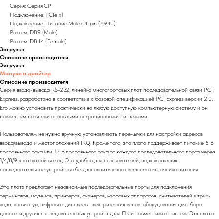
Серия: Серия CP
Подключение: PCIe x1
Подключение: Питание Molex 4-pin (8980)
Разъём: DB9 (Male)
Разъём: DB44 (Female)
Загрузки
Описание производителя
Загрузки
Мануал и драйвер
Описание производителя
Серия ввода-вывода RS-232, линейка многопортовых плат последовательной связи PCI
Express, разработана в соответствии с базовой спецификацией PCI Express версии 2.0.
Его можно установить практически на любую доступную компьютерную систему, и он
совместим со всеми основными операционными системами.
Пользователям не нужно вручную устанавливать перемычки для настройки адресов
ввода/вывода и местоположений IRQ. Кроме того, эта плата поддерживает питание 5 В
постоянного тока или 12 В постоянного тока от каждого последовательного порта через
1/4/8/9-контактный выход. Это удобно для пользователей, подключающих
последовательные устройства без дополнительного внешнего источника питания.
Эта плата предлагает независимые последовательные порты для подключения
терминалов, модемов, принтеров, сканеров, кассовых аппаратов, считывателей штрих-
кода, клавиатур, цифровых дисплеев, электрических весов, оборудования для сбора
данных и других последовательных устройств для ПК и совместимых систем. Эта плата