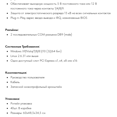
Обеспечивает выходную мощность 5 В постоянного тока или 12 В
постоянного тока через контакты 1/4/8/9.
Защита от электростатического разряда 15 кВ на всех сигнальных контактах
Plug-n-Play, адрес ввода-вывода и IRQ, назначаемые BIOS
Разъёмы:
2 последовательных COM разъема DB9 (male)
Системные Требования:
Windows XP/Vista/7/8/8.1/10 (32/64 бит)
Linux 2.6.31 или выше
Один доступный слот PCI Express x1, x4, x8 или x16
Комплектация:
Руководство пользователя
Кабель
Запасной низкопрофильный кронштейн
Упаковка:
Ритейл упаковка
40шт. В коробке
Размеры: 60x48,5x34,5 см