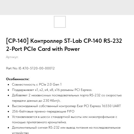
[CP-140] Контроллер ST-Lab CP-140 RS-232
2-Port PCIe Card with Power
Артикул:
Part No: IE-K10-5120-00-00012
Особенности:
Совместимость с PCIe 2.0 Gen 1
Поддерживает x1, x2, x4, x8, x16 разъемы PCI Express.
Добавляет 2 независимых последовательных порта RS-232 со скоростью
передачи данных до 230 Кбит/с.
Высоконадежный собственный контроллер Exar PCI Express 16550 UART
256-байтовые приемо-передающие FIFO
Устанавливается в шасси стандартной высоты или низкопрофильное с
помощью прилагаемого кронштейна.
Дополнительный сигнал RS-232 или вывод питания на последовательное
устройство