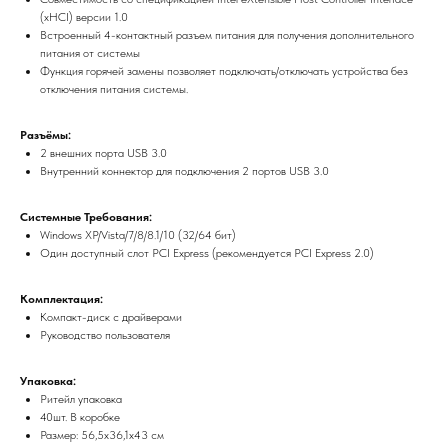
(xHCI) версии 1.0
Встроенный 4-контактный разъем питания для получения дополнительного
питания от системы
Функция горячей замены позволяет подключать/отключать устройства без
отключения питания системы.
Разъёмы:
2 внешних порта USB 3.0
Внутренний коннектор для подключения 2 портов USB 3.0
Системные Требования:
Windows XP/Vista/7/8/8.1/10 (32/64 бит)
Один доступный слот PCI Express (рекомендуется PCI Express 2.0)
Комплектация:
Компакт-диск с драйверами
Руководство пользователя
Упаковка:
Ритейл упаковка
40шт. В коробке
Размер: 56,5x36,1x43 см