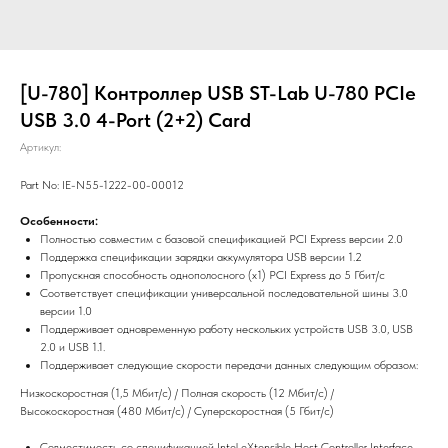
[U-780] Контроллер USB ST-Lab U-780 PCIe
USB 3.0 4-Port (2+2) Card
Артикул:
Part No: IE-N55-1222-00-00012
Особенности:
Полностью совместим с базовой спецификацией PCI Express версии 2.0
Поддержка спецификации зарядки аккумулятора USB версии 1.2
Пропускная способность однополосного (x1) PCI Express до 5 Гбит/с
Соответствует спецификации универсальной последовательной шины 3.0
версии 1.0
Поддерживает одновременную работу нескольких устройств USB 3.0, USB
2.0 и USB 1.1.
Поддерживает следующие скорости передачи данных следующим образом:
Низкоскоростная (1,5 Мбит/с) / Полная скорость (12 Мбит/с) /
Высокоскоростная (480 Мбит/с) / Суперскоростная (5 Гбит/с)
Совместимость со спецификацией Intel eXtensible Host Controller Interface