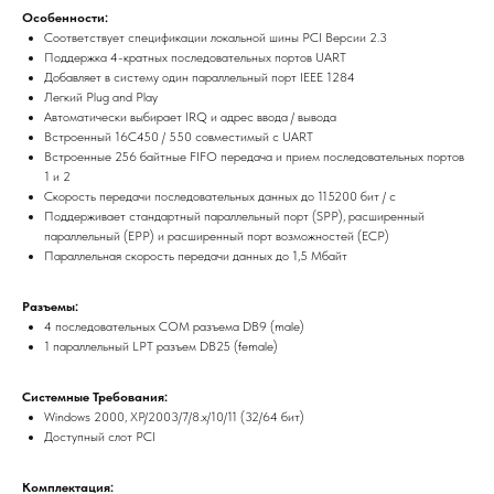
Особенности:
Соответствует спецификации локальной шины PCI Версии 2.3
Поддержка 4-кратных последовательных портов UART
Добавляет в систему один параллельный порт IEEE 1284
Легкий Plug and Play
Автоматически выбирает IRQ и адрес ввода / вывода
Встроенный 16C450 / 550 совместимый с UART
Встроенные 256 байтные FIFO передача и прием последовательных портов
1 и 2
Скорость передачи последовательных данных до 115200 бит / с
Поддерживает стандартный параллельный порт (SPP), расширенный
параллельный (EPP) и расширенный порт возможностей (ECP)
Параллельная скорость передачи данных до 1,5 Мбайт
Разъемы:
4 последовательных COM разъема DB9 (male)
1 параллельный LPT разъем DB25 (female)
Системные Требования:
Windows 2000, XP/2003/7/8.x/10/11 (32/64 бит)
Доступный слот PCI
Комплектация: