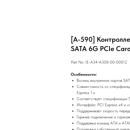
[A-590] Контролле
SATA 6G PCIe Car
Part No: IE-A34-A308-00-00012
Особенности:
Восемь внутренних портов SAT
Совместимость со спецификаци
Express 1.x
Соответствует спецификации S
Интерфейс PCI Express x4 и со
Поддерживает скорость передачи
Горячее подключение и горячая
Поддержка команд ATA и ATA
Поддержка собственной очере