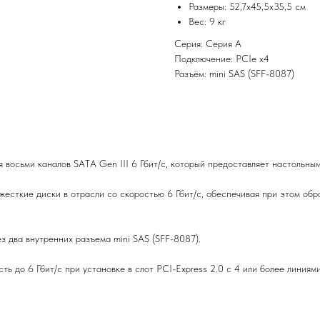
Размеры: 52,7x45,5x35,5 см
Вес: 9 кг
Серия: Серия A
Подключение: PCIe x4
Разъём: mini SAS (SFF-8087)
я восьми каналов SATA Gen III 6 Гбит/с, который предоставляет настольн
жесткие диски в отрасли со скоростью 6 Гбит/с, обеспечивая при этом об
 два внутренних разъема mini SAS (SFF-8087).
 до 6 Гбит/с при установке в слот PCI-Express 2.0 с 4 или более линиями