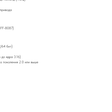
 привода
SFF-8087)
2/64 бит)
 до ядра 3.16)
ss поколения 2.0 или выше