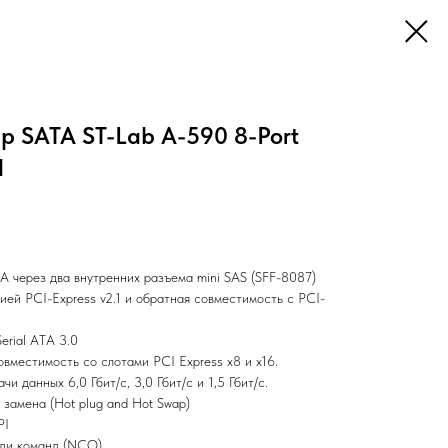
р SATA ST-Lab A-590 8-Port
d
A через два внутренних разъема mini SAS (SFF-8087)
ей PCI-Express v2.1 и обратная совместимость с PCI-
erial ATA 3.0
вместимость со слотами PCI Express x8 и x16.
 данных 6,0 Гбит/с, 3,0 Гбит/с и 1,5 Гбит/с.
 замена (Hot plug and Hot Swap)
PI
ди команд (NCQ)