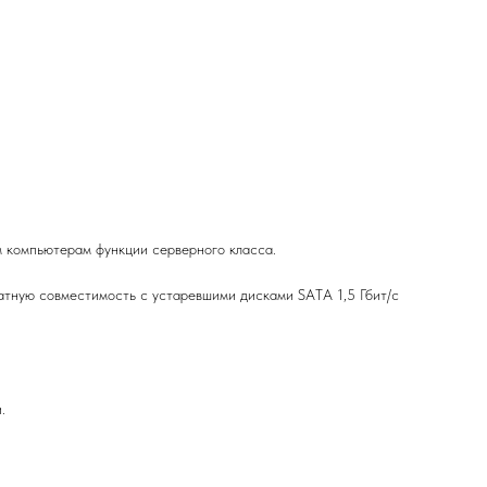
ым компьютерам функции серверного класса.
ратную совместимость с устаревшими дисками SATA 1,5 Гбит/с
.