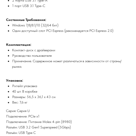
2 порта USB 3.1 Type-A
1 порт USB 3.1 Type-C
Системные Требования:
Windows 7/8/8.1/10 (32/64 бит)
Один доступный слот PCI Express (рекомендуется PCI Express 2.0)
Комплектация:
Компакт-диск с драйверами
Руководство пользователя
Примечание. Содержимое может различаться в зависимости от страны/
рынка.
Упаковка:
Ритейл упаковка
40 шт. В коробке
Размеры: 56,5 х 36,1 х 43 см
Вес: 7,6 кг
Серия: Серия U
Подключение: PCIe x1
Подключение: Питание Molex 4-pin (8980)
Разъём: USB 3.2 Gen1 Superspeed (5Gbps)
Разъём: USB Type C