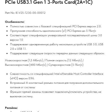
PCIe USB3.1 Gen 1 3-Ports Card(2A+1C)
Part No: IE-V25-1230-00-00012
Особенности:
Полностью совместим с базовой спецификацией PCI Express версии 2.0.
Пропускная способность однополосного (x1) PCI Express до 5 Гбит/с
Соответствует спецификации универсальной последовательной шины 3.0
версии 1.0
Поддерживает одновременную работу нескольких устройств USB 3.0, USB
2.0 и USB 1.1.
Поддерживает следующие скорости передачи данных следующим образом:
Низкоскоростная (1,5 Мбит/с) / Полная скорость (12 Мбит/с) /
Высокоскоростная (480 Мбит/с) / Суперскоростная (5 Гбит/с)
Совместимость со спецификацией Intel eXtensible Host Controller Interface
(xHCI) версии 0.96.
Встроенный 4-контактный разъем питания для получения дополнительного
питания от системы
Функция горячей замены позволяет подключать/отключать устройства, не
выключая систему.
Разъёмы: