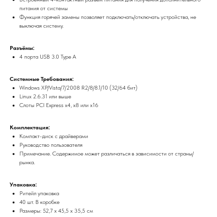
питания от системы
Функция горячей замены позволяет подключать/отключать устройства, не
выключая систему.
Разъёмы:
4 порта USB 3.0 Type A
Системные Требования:
Windows XP/Vista/7/2008 R2/8/8.1/10 (32/64 бит)
Linux 2.6.31 или выше
Слоты PCI Express x4, x8 или x16
Комплектация:
Компакт-диск с драйверами
Руководство пользователя
Примечание. Содержимое может различаться в зависимости от страны/
рынка.
Упаковка:
Ритейл упаковка
40 шт. В коробке
Размеры: 52,7 х 45,5 х 35,5 см