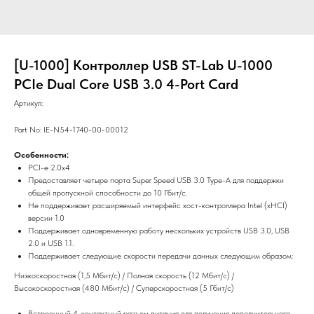
[U-1000] Контроллер USB ST-Lab U-1000
PCIe Dual Core USB 3.0 4-Port Card
Артикул:
Part No: IE-N54-1740-00-00012
Особенности:
PCI-e 2.0x4
Предоставляет четыре порта Super Speed USB 3.0 Type-A для поддержки
общей пропускной способности до 10 Гбит/с.
Не поддерживает расширяемый интерфейс хост-контроллера Intel (xHCI)
версии 1.0
Поддерживает одновременную работу нескольких устройств USB 3.0, USB
2.0 и USB 1.1.
Поддерживает следующие скорости передачи данных следующим образом:
Низкоскоростная (1,5 Мбит/с) / Полная скорость (12 Мбит/с) /
Высокоскоростная (480 Мбит/с) / Суперскоростная (5 Гбит/с)
Встроенный 4-контактный разъем питания для получения дополнительного